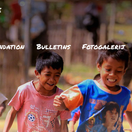
ndation
Bulletins
Fotogalerij