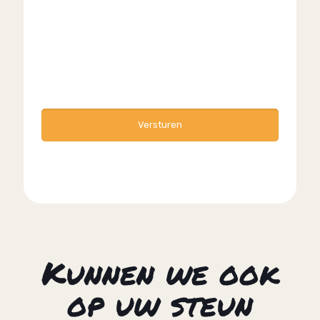
t
Kunnen we ook
op uw steun