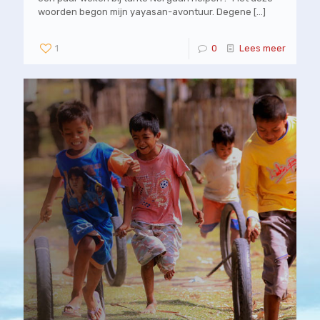
woorden begon mijn yayasan-avontuur. Degene
[…]
1
0
Lees meer