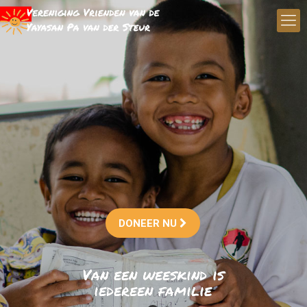
DONEER NU
Van een weeskind is
iedereen familie