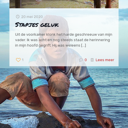
20 mei 2020
Stapjes geluk
Uit de voorkamer klonk het harde geschreeuw van mijn
vader. Ik was acht en nog steeds staat de herinnering
in mijn hoofd gegrift. Hij was weleens
[…]
1
0
Lees meer